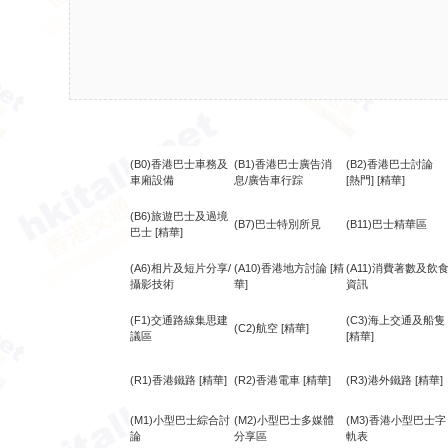
(B0)香港巴士車務及
(B1)香港巴士廣告消
(B2)香港巴士討論
車廂設備
息/廣告車行踪
[熱門]
[精華]
(B6)旅遊巴士及過境
(B7)巴士特別所見
(B11)巴士精華區
巴士
[精華]
(A6)相片及短片分享/
(A10)香港地方討論
[精
(A11)消費著數及飲
攝影技術
華]
資訊
(F1)交通路線集思建
(C3)海上交通及船隻
(C2)航空
[精華]
議區
[精華]
(R1)香港鐵路
[精華]
(R2)香港電車
[精華]
(R3)港外鐵路
[精華]
(M1)小型巴士綜合討
(M2)小型巴士多媒體
(M3)香港小型巴士字
論
分享區
軌表