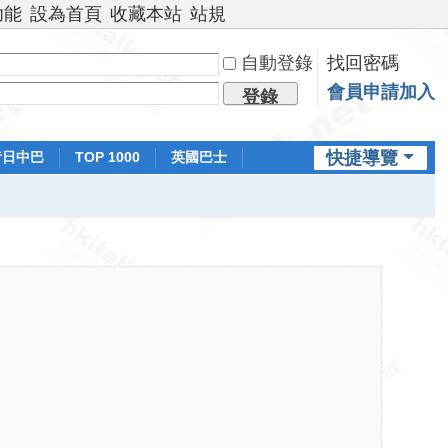
功能
設為首頁
收藏本站
站規
自動登錄
找回密碼
會員申請加入
登錄
快捷導覽
昔日中巴
TOP 1000
英國巴士
排行榜
日本鐵路