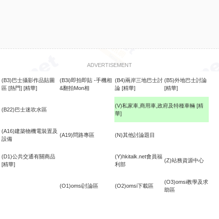
ADVERTISEMENT
(B3)巴士攝影作品貼圖
(B3i)即拍即貼 -手機相
(B4)兩岸三地巴士討
(B5)外地巴士討論
區
[熱門]
[精華]
&翻拍Mon相
論
[精華]
[精華]
(V)私家車,商用車,政府及特種車輛
[精
(B22)巴士迷吹水區
華]
食
(A16)建築物機電裝置及
(A19)問路專區
(N)其他討論題目
設備
(D1)公共交通有關商品
(Y)hkitalk.net會員福
(Z)站務資源中心
[精華]
利部
(O3)omsi教學及求
(O1)omsi討論區
(O2)omsi下載區
助區