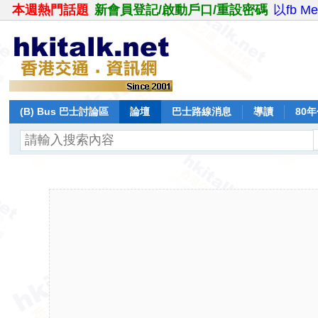
本週熱門話題
新會員登記/啟動戶口/重設密碼
以fb M
(B) Bus 巴士討論區
論壇
巴士路線消息
導讀
80
飛行報告
日誌
保留巴士
分享
記錄