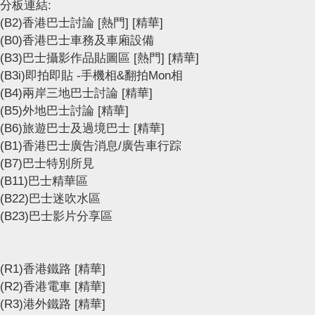
分板連結:
(B2)香港巴士討論
[熱門]
[精華]
(B0)香港巴士車務及車廂設備
(B3)巴士攝影作品貼圖區
[熱門]
[精華]
(B3i)即拍即貼 -手機相&翻拍Mon相
(B4)兩岸三地巴士討論
[精華]
(B5)外地巴士討論
[精華]
(B6)旅遊巴士及過境巴士
[精華]
(B1)香港巴士廣告消息/廣告車行踪
(B7)巴士特別所見
(B11)巴士精華區
(B22)巴士迷吹水區
(B23)巴士影片分享區
(R1)香港鐵路
[精華]
(R2)香港電車
[精華]
(R3)港外鐵路
[精華]