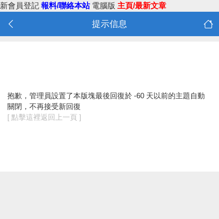
新會員登記
報料/聯絡本站
電腦版
主頁/最新文章
提示信息
抱歉，管理員設置了本版塊最後回復於 -60 天以前的主題自動
關閉，不再接受新回復
[ 點擊這裡返回上一頁 ]