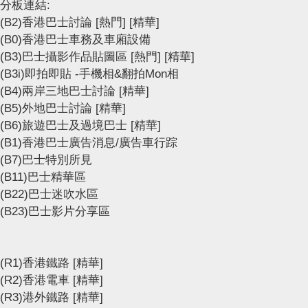
分板連結:
(B2)香港巴士討論
[熱門]
[精華]
(B0)香港巴士車務及車廂設備
(B3)巴士攝影作品貼圖區
[熱門]
[精華]
(B3i)即拍即貼 -手機相&翻拍Mon相
(B4)兩岸三地巴士討論
[精華]
(B5)外地巴士討論
[精華]
(B6)旅遊巴士及過境巴士
[精華]
(B1)香港巴士廣告消息/廣告車行踪
(B7)巴士特別所見
(B11)巴士精華區
(B22)巴士迷吹水區
(B23)巴士影片分享區
(R1)香港鐵路
[精華]
(R2)香港電車
[精華]
(R3)港外鐵路
[精華]