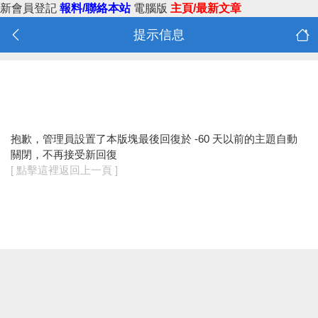
新會員登記
報料/聯絡本站
電腦版
主頁/最新文章
提示信息
抱歉，管理員設置了本版塊最後回復於 -60 天以前的主題自動
關閉，不再接受新回復
[ 點擊這裡返回上一頁 ]