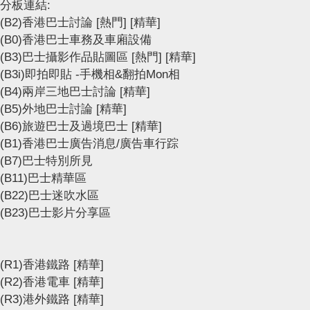
分板連結:
(B2)香港巴士討論
[熱門]
[精華]
(B0)香港巴士車務及車廂設備
(B3)巴士攝影作品貼圖區
[熱門]
[精華]
(B3i)即拍即貼 -手機相&翻拍Mon相
(B4)兩岸三地巴士討論
[精華]
(B5)外地巴士討論
[精華]
(B6)旅遊巴士及過境巴士
[精華]
(B1)香港巴士廣告消息/廣告車行踪
(B7)巴士特別所見
(B11)巴士精華區
(B22)巴士迷吹水區
(B23)巴士影片分享區
(R1)香港鐵路
[精華]
(R2)香港電車
[精華]
(R3)港外鐵路
[精華]