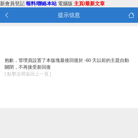
新會員登記
報料/聯絡本站
電腦版
主頁/最新文章
提示信息
抱歉，管理員設置了本版塊最後回復於 -60 天以前的主題自動
關閉，不再接受新回復
[ 點擊這裡返回上一頁 ]