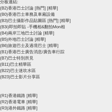
分板連結:
(B2)香港巴士討論
[熱門]
[精華]
(B0)香港巴士車務及車廂設備
(B3)巴士攝影作品貼圖區
[熱門]
[精華]
(B3i)即拍即貼 -手機相&翻拍Mon相
(B4)兩岸三地巴士討論
[精華]
(B5)外地巴士討論
[精華]
(B6)旅遊巴士及過境巴士
[精華]
(B1)香港巴士廣告消息/廣告車行踪
(B7)巴士特別所見
(B11)巴士精華區
(B22)巴士迷吹水區
(B23)巴士影片分享區
(R1)香港鐵路
[精華]
(R2)香港電車
[精華]
(R3)港外鐵路
[精華]