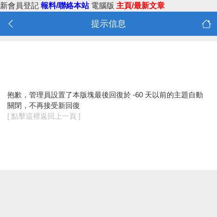
新會員登記
報料/聯絡本站
電腦版
主頁/最新文章
提示信息
抱歉，管理員設置了本版塊最後回復於 -60 天以前的主題自動
關閉，不再接受新回復
[ 點擊這裡返回上一頁 ]