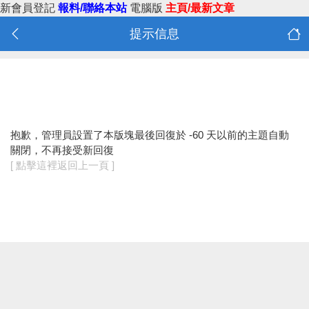
新會員登記
報料/聯絡本站
電腦版
主頁/最新文章
提示信息
抱歉，管理員設置了本版塊最後回復於 -60 天以前的主題自動
關閉，不再接受新回復
[ 點擊這裡返回上一頁 ]