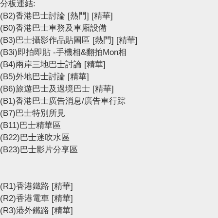
分板連結:
(B2)香港巴士討論
[熱門]
[精華]
(B0)香港巴士車務及車廂設備
(B3)巴士攝影作品貼圖區
[熱門]
[精華]
(B3i)即拍即貼 -手機相&翻拍Mon相
(B4)兩岸三地巴士討論
[精華]
(B5)外地巴士討論
[精華]
(B6)旅遊巴士及過境巴士
[精華]
(B1)香港巴士廣告消息/廣告車行踪
(B7)巴士特別所見
(B11)巴士精華區
(B22)巴士迷吹水區
(B23)巴士影片分享區
(R1)香港鐵路
[精華]
(R2)香港電車
[精華]
(R3)港外鐵路
[精華]