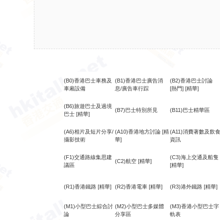
(B0)香港巴士車務及
(B1)香港巴士廣告消
(B2)香港巴士討論
車廂設備
息/廣告車行踪
[熱門]
[精華]
(B6)旅遊巴士及過境
(B7)巴士特別所見
(B11)巴士精華區
巴士
[精華]
(A6)相片及短片分享/
(A10)香港地方討論
[精
(A11)消費著數及飲
攝影技術
華]
資訊
(F1)交通路線集思建
(C3)海上交通及船隻
(C2)航空
[精華]
議區
[精華]
(R1)香港鐵路
[精華]
(R2)香港電車
[精華]
(R3)港外鐵路
[精華]
(M1)小型巴士綜合討
(M2)小型巴士多媒體
(M3)香港小型巴士字
論
分享區
軌表