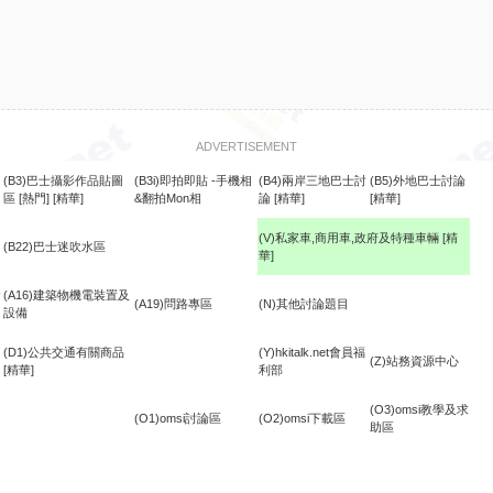
ADVERTISEMENT
(B3)巴士攝影作品貼圖
(B3i)即拍即貼 -手機相
(B4)兩岸三地巴士討
(B5)外地巴士討論
區
[熱門]
[精華]
&翻拍Mon相
論
[精華]
[精華]
(V)私家車,商用車,政府及特種車輛
[精
(B22)巴士迷吹水區
華]
食
(A16)建築物機電裝置及
(A19)問路專區
(N)其他討論題目
設備
(D1)公共交通有關商品
(Y)hkitalk.net會員福
(Z)站務資源中心
[精華]
利部
(O3)omsi教學及求
(O1)omsi討論區
(O2)omsi下載區
助區