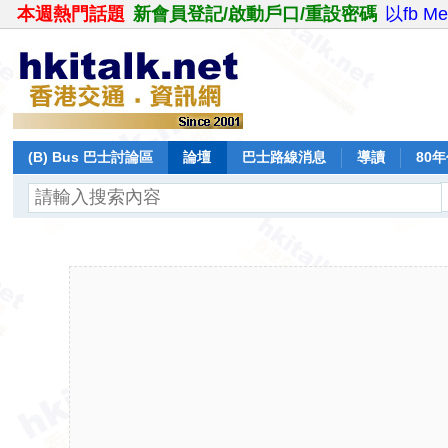
本週熱門話題
新會員登記/啟動戶口/重設密碼
以fb M
(B) Bus 巴士討論區
論壇
巴士路線消息
導讀
80
飛行報告
日誌
保留巴士
分享
記錄