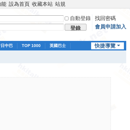
功能
設為首頁
收藏本站
站規
自動登錄
找回密碼
會員申請加入
登錄
快捷導覽
昔日中巴
TOP 1000
英國巴士
排行榜
日本鐵路