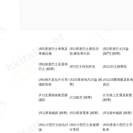
(B0)香港巴士車務及
(B1)香港巴士廣告消
(B2)香港巴士討論
車廂設備
息/廣告車行踪
[熱門]
[精華]
(B6)旅遊巴士及過境
(B7)巴士特別所見
(B11)巴士精華區
巴士
[精華]
(A6)相片及短片分享/
(A10)香港地方討論
[精
(A11)消費著數及飲
攝影技術
華]
資訊
(F1)交通路線集思建
(C3)海上交通及船隻
(C2)航空
[精華]
議區
[精華]
(R1)香港鐵路
[精華]
(R2)香港電車
[精華]
(R3)港外鐵路
[精華]
(M1)小型巴士綜合討
(M2)小型巴士多媒體
(M3)香港小型巴士字
論
分享區
軌表