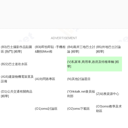
ADVERTISEMENT
(B3)巴士攝影作品貼圖
(B3i)即拍即貼 -手機相
(B4)兩岸三地巴士討
(B5)外地巴士討論
區
[熱門]
[精華]
&翻拍Mon相
論
[精華]
[精華]
(V)私家車,商用車,政府及特種車輛
[精
(B22)巴士迷吹水區
華]
食
(A16)建築物機電裝置及
(A19)問路專區
(N)其他討論題目
設備
(D1)公共交通有關商品
(Y)hkitalk.net會員福
(Z)站務資源中心
[精華]
利部
(O3)omsi教學及求
(O1)omsi討論區
(O2)omsi下載區
助區