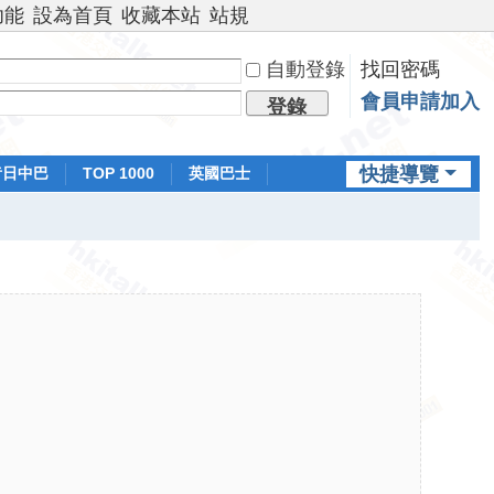
功能
設為首頁
收藏本站
站規
自動登錄
找回密碼
會員申請加入
登錄
快捷導覽
昔日中巴
TOP 1000
英國巴士
排行榜
日本鐵路