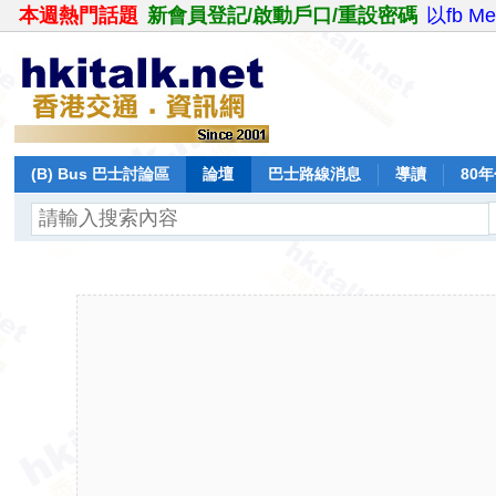
本週熱門話題
新會員登記/啟動戶口/重設密碼
以fb M
(B) Bus 巴士討論區
論壇
巴士路線消息
導讀
80
飛行報告
日誌
保留巴士
分享
記錄