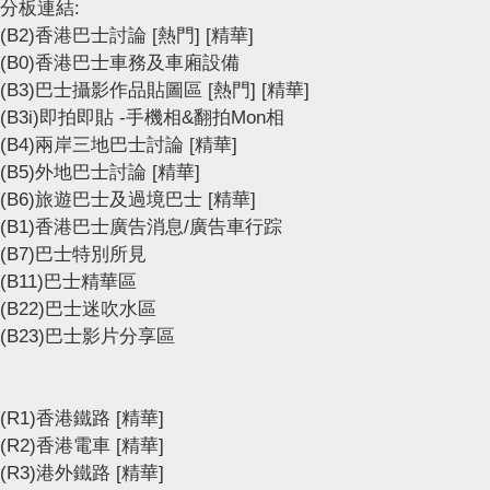
分板連結:
(B2)香港巴士討論
[熱門]
[精華]
(B0)香港巴士車務及車廂設備
(B3)巴士攝影作品貼圖區
[熱門]
[精華]
(B3i)即拍即貼 -手機相&翻拍Mon相
(B4)兩岸三地巴士討論
[精華]
(B5)外地巴士討論
[精華]
(B6)旅遊巴士及過境巴士
[精華]
(B1)香港巴士廣告消息/廣告車行踪
(B7)巴士特別所見
(B11)巴士精華區
(B22)巴士迷吹水區
(B23)巴士影片分享區
(R1)香港鐵路
[精華]
(R2)香港電車
[精華]
(R3)港外鐵路
[精華]