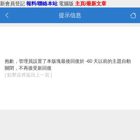
新會員登記
報料/聯絡本站
電腦版
主頁/最新文章
提示信息
抱歉，管理員設置了本版塊最後回復於 -60 天以前的主題自動
關閉，不再接受新回復
[ 點擊這裡返回上一頁 ]