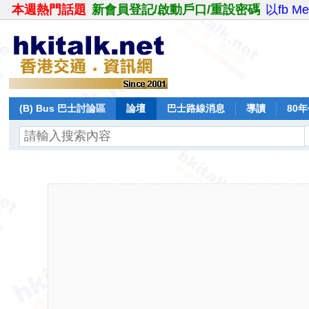
本週熱門話題
新會員登記/啟動戶口/重設密碼
以fb M
(B) Bus 巴士討論區
論壇
巴士路線消息
導讀
80
飛行報告
日誌
保留巴士
分享
記錄