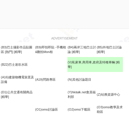
ADVERTISEMENT
(B3)巴士攝影作品貼圖
(B3i)即拍即貼 -手機相
(B4)兩岸三地巴士討
(B5)外地巴士討論
區
[熱門]
[精華]
&翻拍Mon相
論
[精華]
[精華]
(V)私家車,商用車,政府及特種車輛
[精
(B22)巴士迷吹水區
華]
食
(A16)建築物機電裝置及
(A19)問路專區
(N)其他討論題目
設備
(D1)公共交通有關商品
(Y)hkitalk.net會員福
(Z)站務資源中心
[精華]
利部
(O3)omsi教學及求
(O1)omsi討論區
(O2)omsi下載區
助區