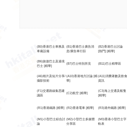
(B0)香港巴士車務及
(B1)香港巴士廣告消
(B2)香港巴士討論
車廂設備
息/廣告車行踪
[熱門]
[精華]
(B6)旅遊巴士及過境
(B7)巴士特別所見
(B11)巴士精華區
巴士
[精華]
(A6)相片及短片分享/
(A10)香港地方討論
[精
(A11)消費著數及飲
攝影技術
華]
資訊
(F1)交通路線集思建
(C3)海上交通及船隻
(C2)航空
[精華]
議區
[精華]
(R1)香港鐵路
[精華]
(R2)香港電車
[精華]
(R3)港外鐵路
[精華]
(M1)小型巴士綜合討
(M2)小型巴士多媒體
(M3)香港小型巴士字
論
分享區
軌表