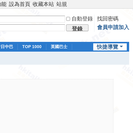
功能
設為首頁
收藏本站
站規
自動登錄
找回密碼
會員申請加入
登錄
快捷導覽
昔日中巴
TOP 1000
英國巴士
排行榜
日本鐵路