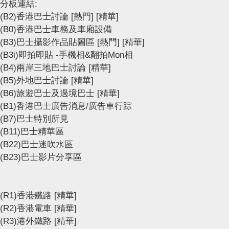
分板連結:
(B2)香港巴士討論
[熱門]
[精華]
(B0)香港巴士車務及車廂設備
(B3)巴士攝影作品貼圖區
[熱門]
[精華]
(B3i)即拍即貼 -手機相&翻拍Mon相
(B4)兩岸三地巴士討論
[精華]
(B5)外地巴士討論
[精華]
(B6)旅遊巴士及過境巴士
[精華]
(B1)香港巴士廣告消息/廣告車行踪
(B7)巴士特別所見
(B11)巴士精華區
(B22)巴士迷吹水區
(B23)巴士影片分享區
(R1)香港鐵路
[精華]
(R2)香港電車
[精華]
(R3)港外鐵路
[精華]