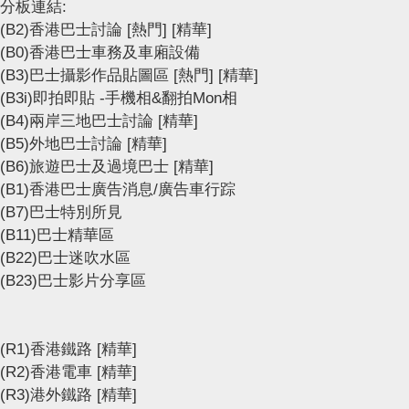
分板連結:
(B2)香港巴士討論
[熱門]
[精華]
(B0)香港巴士車務及車廂設備
(B3)巴士攝影作品貼圖區
[熱門]
[精華]
(B3i)即拍即貼 -手機相&翻拍Mon相
(B4)兩岸三地巴士討論
[精華]
(B5)外地巴士討論
[精華]
(B6)旅遊巴士及過境巴士
[精華]
(B1)香港巴士廣告消息/廣告車行踪
(B7)巴士特別所見
(B11)巴士精華區
(B22)巴士迷吹水區
(B23)巴士影片分享區
(R1)香港鐵路
[精華]
(R2)香港電車
[精華]
(R3)港外鐵路
[精華]