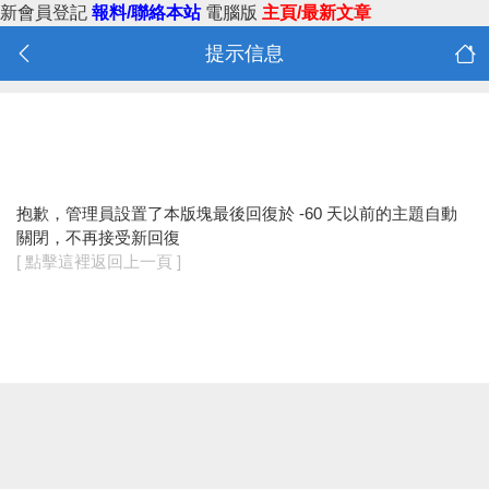
新會員登記
報料/聯絡本站
電腦版
主頁/最新文章
提示信息
抱歉，管理員設置了本版塊最後回復於 -60 天以前的主題自動
關閉，不再接受新回復
[ 點擊這裡返回上一頁 ]