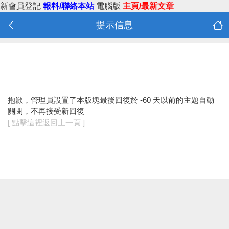
新會員登記
報料/聯絡本站
電腦版
主頁/最新文章
提示信息
抱歉，管理員設置了本版塊最後回復於 -60 天以前的主題自動
關閉，不再接受新回復
[ 點擊這裡返回上一頁 ]