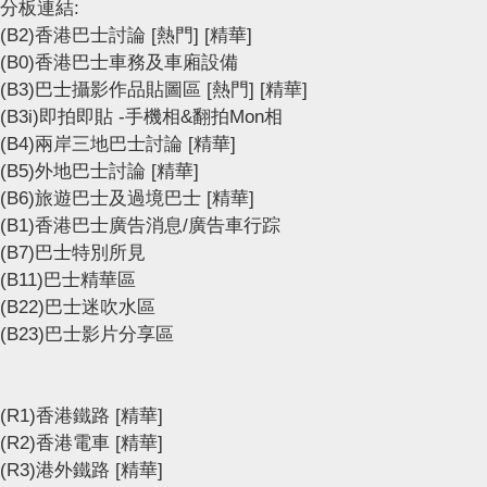
分板連結:
(B2)香港巴士討論
[熱門]
[精華]
(B0)香港巴士車務及車廂設備
(B3)巴士攝影作品貼圖區
[熱門]
[精華]
(B3i)即拍即貼 -手機相&翻拍Mon相
(B4)兩岸三地巴士討論
[精華]
(B5)外地巴士討論
[精華]
(B6)旅遊巴士及過境巴士
[精華]
(B1)香港巴士廣告消息/廣告車行踪
(B7)巴士特別所見
(B11)巴士精華區
(B22)巴士迷吹水區
(B23)巴士影片分享區
(R1)香港鐵路
[精華]
(R2)香港電車
[精華]
(R3)港外鐵路
[精華]