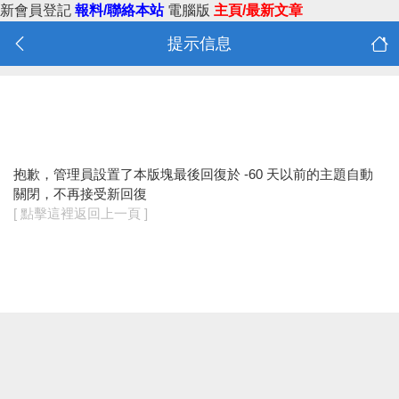
新會員登記
報料/聯絡本站
電腦版
主頁/最新文章
提示信息
抱歉，管理員設置了本版塊最後回復於 -60 天以前的主題自動
關閉，不再接受新回復
[ 點擊這裡返回上一頁 ]