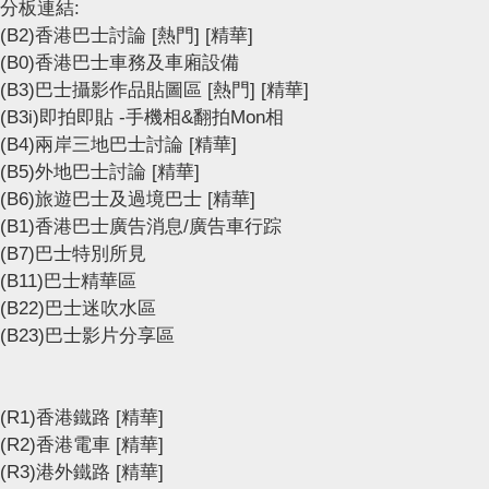
分板連結:
(B2)香港巴士討論
[熱門]
[精華]
(B0)香港巴士車務及車廂設備
(B3)巴士攝影作品貼圖區
[熱門]
[精華]
(B3i)即拍即貼 -手機相&翻拍Mon相
(B4)兩岸三地巴士討論
[精華]
(B5)外地巴士討論
[精華]
(B6)旅遊巴士及過境巴士
[精華]
(B1)香港巴士廣告消息/廣告車行踪
(B7)巴士特別所見
(B11)巴士精華區
(B22)巴士迷吹水區
(B23)巴士影片分享區
(R1)香港鐵路
[精華]
(R2)香港電車
[精華]
(R3)港外鐵路
[精華]