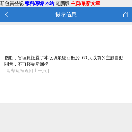
新會員登記
報料/聯絡本站
電腦版
主頁/最新文章
提示信息
抱歉，管理員設置了本版塊最後回復於 -60 天以前的主題自動
關閉，不再接受新回復
[ 點擊這裡返回上一頁 ]