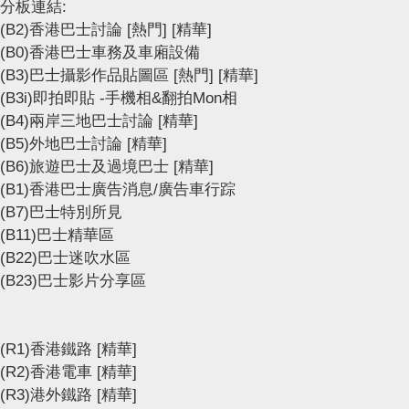
分板連結:
(B2)香港巴士討論
[熱門]
[精華]
(B0)香港巴士車務及車廂設備
(B3)巴士攝影作品貼圖區
[熱門]
[精華]
(B3i)即拍即貼 -手機相&翻拍Mon相
(B4)兩岸三地巴士討論
[精華]
(B5)外地巴士討論
[精華]
(B6)旅遊巴士及過境巴士
[精華]
(B1)香港巴士廣告消息/廣告車行踪
(B7)巴士特別所見
(B11)巴士精華區
(B22)巴士迷吹水區
(B23)巴士影片分享區
(R1)香港鐵路
[精華]
(R2)香港電車
[精華]
(R3)港外鐵路
[精華]