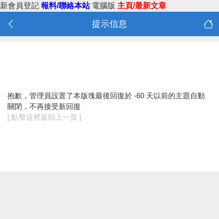
新會員登記
報料/聯絡本站
電腦版
主頁/最新文章
提示信息
抱歉，管理員設置了本版塊最後回復於 -60 天以前的主題自動
關閉，不再接受新回復
[ 點擊這裡返回上一頁 ]