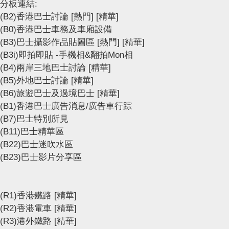
分板連結:
(B2)香港巴士討論
[熱門]
[精華]
(B0)香港巴士車務及車廂設備
(B3)巴士攝影作品貼圖區
[熱門]
[精華]
(B3i)即拍即貼 -手機相&翻拍Mon相
(B4)兩岸三地巴士討論
[精華]
(B5)外地巴士討論
[精華]
(B6)旅遊巴士及過境巴士
[精華]
(B1)香港巴士廣告消息/廣告車行踪
(B7)巴士特別所見
(B11)巴士精華區
(B22)巴士迷吹水區
(B23)巴士影片分享區
(R1)香港鐵路
[精華]
(R2)香港電車
[精華]
(R3)港外鐵路
[精華]