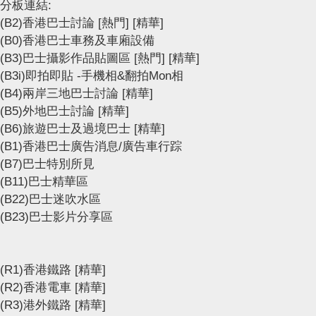
分板連結:
(B2)香港巴士討論
[熱門]
[精華]
(B0)香港巴士車務及車廂設備
(B3)巴士攝影作品貼圖區
[熱門]
[精華]
(B3i)即拍即貼 -手機相&翻拍Mon相
(B4)兩岸三地巴士討論
[精華]
(B5)外地巴士討論
[精華]
(B6)旅遊巴士及過境巴士
[精華]
(B1)香港巴士廣告消息/廣告車行踪
(B7)巴士特別所見
(B11)巴士精華區
(B22)巴士迷吹水區
(B23)巴士影片分享區
(R1)香港鐵路
[精華]
(R2)香港電車
[精華]
(R3)港外鐵路
[精華]