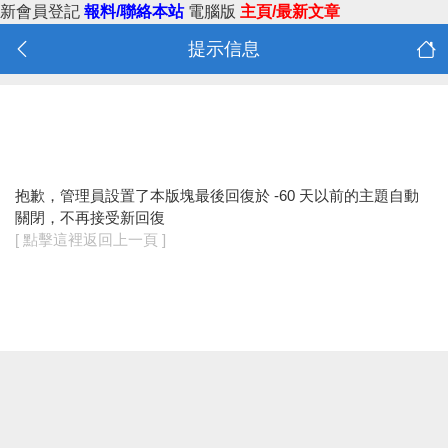
新會員登記
報料/聯絡本站
電腦版
主頁/最新文章
提示信息
抱歉，管理員設置了本版塊最後回復於 -60 天以前的主題自動
關閉，不再接受新回復
[ 點擊這裡返回上一頁 ]