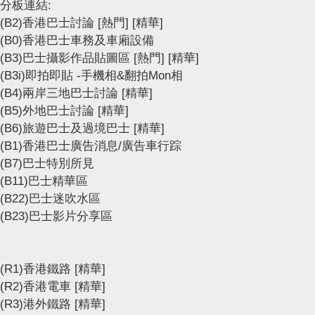
分板連結:
(B2)香港巴士討論
[熱門]
[精華]
(B0)香港巴士車務及車廂設備
(B3)巴士攝影作品貼圖區
[熱門]
[精華]
(B3i)即拍即貼 -手機相&翻拍Mon相
(B4)兩岸三地巴士討論
[精華]
(B5)外地巴士討論
[精華]
(B6)旅遊巴士及過境巴士
[精華]
(B1)香港巴士廣告消息/廣告車行踪
(B7)巴士特別所見
(B11)巴士精華區
(B22)巴士迷吹水區
(B23)巴士影片分享區
(R1)香港鐵路
[精華]
(R2)香港電車
[精華]
(R3)港外鐵路
[精華]