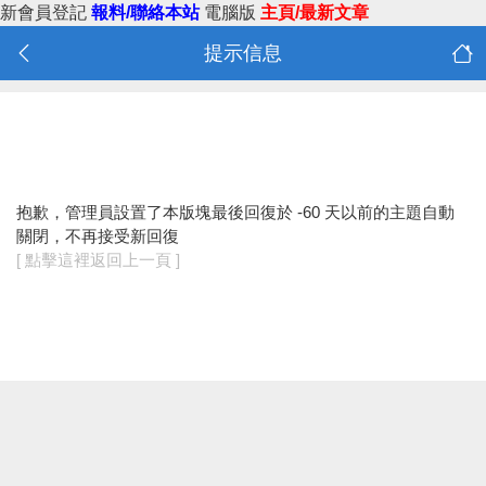
新會員登記
報料/聯絡本站
電腦版
主頁/最新文章
提示信息
抱歉，管理員設置了本版塊最後回復於 -60 天以前的主題自動
關閉，不再接受新回復
[ 點擊這裡返回上一頁 ]