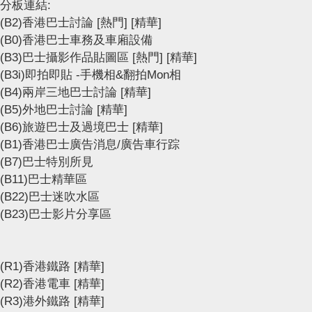
分板連結:
(B2)香港巴士討論
[熱門]
[精華]
(B0)香港巴士車務及車廂設備
(B3)巴士攝影作品貼圖區
[熱門]
[精華]
(B3i)即拍即貼 -手機相&翻拍Mon相
(B4)兩岸三地巴士討論
[精華]
(B5)外地巴士討論
[精華]
(B6)旅遊巴士及過境巴士
[精華]
(B1)香港巴士廣告消息/廣告車行踪
(B7)巴士特別所見
(B11)巴士精華區
(B22)巴士迷吹水區
(B23)巴士影片分享區
(R1)香港鐵路
[精華]
(R2)香港電車
[精華]
(R3)港外鐵路
[精華]