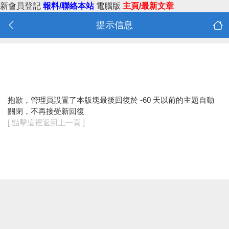
新會員登記
報料/聯絡本站
電腦版
主頁/最新文章
提示信息
抱歉，管理員設置了本版塊最後回復於 -60 天以前的主題自動
關閉，不再接受新回復
[ 點擊這裡返回上一頁 ]