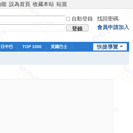
功能
設為首頁
收藏本站
站規
自動登錄
找回密碼
會員申請加入
登錄
快捷導覽
昔日中巴
TOP 1000
英國巴士
排行榜
日本鐵路