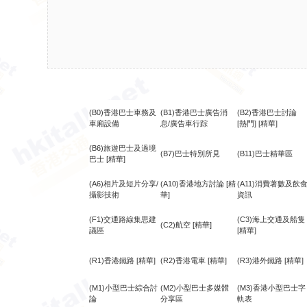
(B0)香港巴士車務及
(B1)香港巴士廣告消
(B2)香港巴士討論
車廂設備
息/廣告車行踪
[熱門]
[精華]
(B6)旅遊巴士及過境
(B7)巴士特別所見
(B11)巴士精華區
巴士
[精華]
(A6)相片及短片分享/
(A10)香港地方討論
[精
(A11)消費著數及飲
攝影技術
華]
資訊
(F1)交通路線集思建
(C3)海上交通及船隻
(C2)航空
[精華]
議區
[精華]
(R1)香港鐵路
[精華]
(R2)香港電車
[精華]
(R3)港外鐵路
[精華]
(M1)小型巴士綜合討
(M2)小型巴士多媒體
(M3)香港小型巴士字
論
分享區
軌表