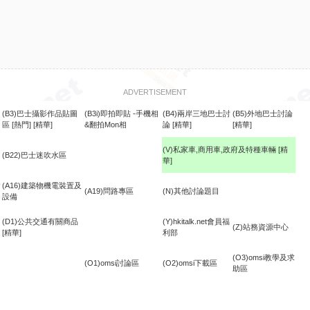
ADVERTISEMENT
(B3)巴士攝影作品貼圖
(B3i)即拍即貼 -手機相
(B4)兩岸三地巴士討
(B5)外地巴士討論
區
[熱門]
[精華]
&翻拍Mon相
論
[精華]
[精華]
(V)私家車,商用車,政府及特種車輛
[精
(B22)巴士迷吹水區
華]
食
(A16)建築物機電裝置及
(A19)問路專區
(N)其他討論題目
設備
(D1)公共交通有關商品
(Y)hkitalk.net會員福
(Z)站務資源中心
[精華]
利部
(O3)omsi教學及求
(O1)omsi討論區
(O2)omsi下載區
助區