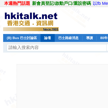
本週熱門話題
新會員登記/啟動戶口/重設密碼
以fb M
(B) Bus 巴士討論區
論壇
巴士路線消息
導讀
80
飛行報告
日誌
保留巴士
分享
記錄