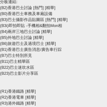
分板連結:
(B2)香港巴士討論
[熱門]
[精華]
(B0)香港巴士車務及車廂設備
(B3)巴士攝影作品貼圖區
[熱門]
[精華]
(B3i)即拍即貼 -手機相&翻拍Mon相
(B4)兩岸三地巴士討論
[精華]
(B5)外地巴士討論
[精華]
(B6)旅遊巴士及過境巴士
[精華]
(B1)香港巴士廣告消息/廣告車行踪
(B7)巴士特別所見
(B11)巴士精華區
(B22)巴士迷吹水區
(B23)巴士影片分享區
(R1)香港鐵路
[精華]
(R2)香港電車
[精華]
(R3)港外鐵路
[精華]