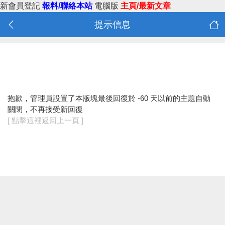
新會員登記
報料/聯絡本站
電腦版
主頁/最新文章
提示信息
抱歉，管理員設置了本版塊最後回復於 -60 天以前的主題自動
關閉，不再接受新回復
[ 點擊這裡返回上一頁 ]