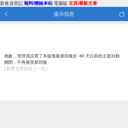
新會員登記
報料/聯絡本站
電腦版
主頁/最新文章
提示信息
抱歉，管理員設置了本版塊最後回復於 -60 天以前的主題自動
關閉，不再接受新回復
[ 點擊這裡返回上一頁 ]