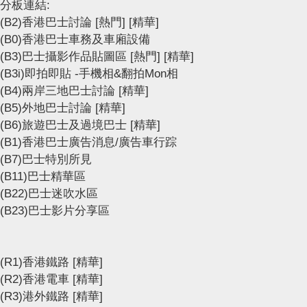
分板連結:
(B2)香港巴士討論
[熱門]
[精華]
(B0)香港巴士車務及車廂設備
(B3)巴士攝影作品貼圖區
[熱門]
[精華]
(B3i)即拍即貼 -手機相&翻拍Mon相
(B4)兩岸三地巴士討論
[精華]
(B5)外地巴士討論
[精華]
(B6)旅遊巴士及過境巴士
[精華]
(B1)香港巴士廣告消息/廣告車行踪
(B7)巴士特別所見
(B11)巴士精華區
(B22)巴士迷吹水區
(B23)巴士影片分享區
(R1)香港鐵路
[精華]
(R2)香港電車
[精華]
(R3)港外鐵路
[精華]