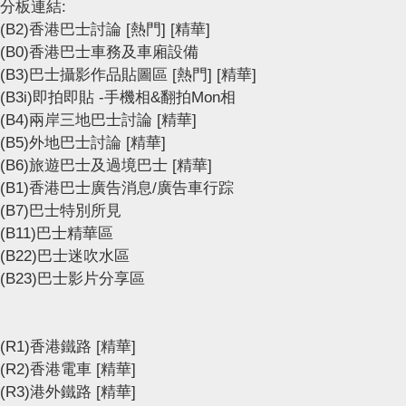
分板連結:
(B2)香港巴士討論
[熱門]
[精華]
(B0)香港巴士車務及車廂設備
(B3)巴士攝影作品貼圖區
[熱門]
[精華]
(B3i)即拍即貼 -手機相&翻拍Mon相
(B4)兩岸三地巴士討論
[精華]
(B5)外地巴士討論
[精華]
(B6)旅遊巴士及過境巴士
[精華]
(B1)香港巴士廣告消息/廣告車行踪
(B7)巴士特別所見
(B11)巴士精華區
(B22)巴士迷吹水區
(B23)巴士影片分享區
(R1)香港鐵路
[精華]
(R2)香港電車
[精華]
(R3)港外鐵路
[精華]