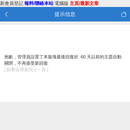
新會員登記
報料/聯絡本站
電腦版
主頁/最新文章
提示信息
抱歉，管理員設置了本版塊最後回復於 -60 天以前的主題自動
關閉，不再接受新回復
[ 點擊這裡返回上一頁 ]