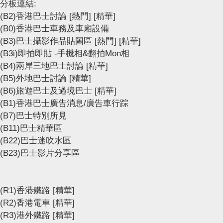
分板連結:
(B2)香港巴士討論
[熱門]
[精華]
(B0)香港巴士車務及車廂設備
(B3)巴士攝影作品貼圖區
[熱門]
[精華]
(B3i)即拍即貼 -手機相&翻拍Mon相
(B4)兩岸三地巴士討論
[精華]
(B5)外地巴士討論
[精華]
(B6)旅遊巴士及過境巴士
[精華]
(B1)香港巴士廣告消息/廣告車行踪
(B7)巴士特別所見
(B11)巴士精華區
(B22)巴士迷吹水區
(B23)巴士影片分享區
(R1)香港鐵路
[精華]
(R2)香港電車
[精華]
(R3)港外鐵路
[精華]