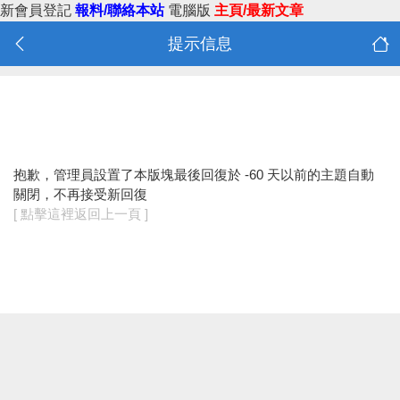
新會員登記
報料/聯絡本站
電腦版
主頁/最新文章
提示信息
抱歉，管理員設置了本版塊最後回復於 -60 天以前的主題自動
關閉，不再接受新回復
[ 點擊這裡返回上一頁 ]