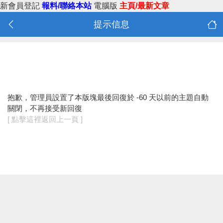
新會員登記
報料/聯絡本站
電腦版
主頁/最新文章
提示信息
抱歉，管理員設置了本版塊最後回復於 -60 天以前的主題自動
關閉，不再接受新回復
[ 點擊這裡返回上一頁 ]