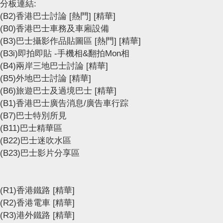
分板連結:
(B2)香港巴士討論
[熱門]
[精華]
(B0)香港巴士車務及車廂設備
(B3)巴士攝影作品貼圖區
[熱門]
[精華]
(B3i)即拍即貼 -手機相&翻拍Mon相
(B4)兩岸三地巴士討論
[精華]
(B5)外地巴士討論
[精華]
(B6)旅遊巴士及過境巴士
[精華]
(B1)香港巴士廣告消息/廣告車行踪
(B7)巴士特別所見
(B11)巴士精華區
(B22)巴士迷吹水區
(B23)巴士影片分享區
(R1)香港鐵路
[精華]
(R2)香港電車
[精華]
(R3)港外鐵路
[精華]