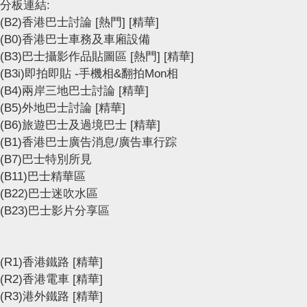
分板連結:
(B2)香港巴士討論
[熱門]
[精華]
(B0)香港巴士車務及車廂設備
(B3)巴士攝影作品貼圖區
[熱門]
[精華]
(B3i)即拍即貼 -手機相&翻拍Mon相
(B4)兩岸三地巴士討論
[精華]
(B5)外地巴士討論
[精華]
(B6)旅遊巴士及過境巴士
[精華]
(B1)香港巴士廣告消息/廣告車行踪
(B7)巴士特別所見
(B11)巴士精華區
(B22)巴士迷吹水區
(B23)巴士影片分享區
(R1)香港鐵路
[精華]
(R2)香港電車
[精華]
(R3)港外鐵路
[精華]