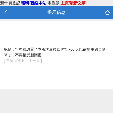
新會員登記
報料/聯絡本站
電腦版
主頁/最新文章
提示信息
抱歉，管理員設置了本版塊最後回復於 -60 天以前的主題自動
關閉，不再接受新回復
[ 點擊這裡返回上一頁 ]