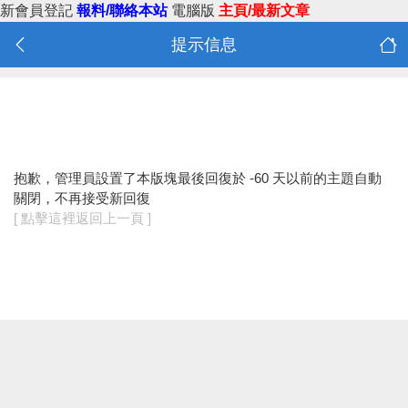
新會員登記
報料/聯絡本站
電腦版
主頁/最新文章
提示信息
抱歉，管理員設置了本版塊最後回復於 -60 天以前的主題自動
關閉，不再接受新回復
[ 點擊這裡返回上一頁 ]