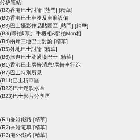
分板連結:
(B2)香港巴士討論
[熱門]
[精華]
(B0)香港巴士車務及車廂設備
(B3)巴士攝影作品貼圖區
[熱門]
[精華]
(B3i)即拍即貼 -手機相&翻拍Mon相
(B4)兩岸三地巴士討論
[精華]
(B5)外地巴士討論
[精華]
(B6)旅遊巴士及過境巴士
[精華]
(B1)香港巴士廣告消息/廣告車行踪
(B7)巴士特別所見
(B11)巴士精華區
(B22)巴士迷吹水區
(B23)巴士影片分享區
(R1)香港鐵路
[精華]
(R2)香港電車
[精華]
(R3)港外鐵路
[精華]