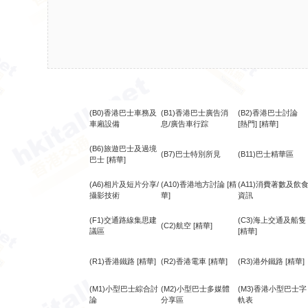
(B0)香港巴士車務及
(B1)香港巴士廣告消
(B2)香港巴士討論
車廂設備
息/廣告車行踪
[熱門]
[精華]
(B6)旅遊巴士及過境
(B7)巴士特別所見
(B11)巴士精華區
巴士
[精華]
(A6)相片及短片分享/
(A10)香港地方討論
[精
(A11)消費著數及飲
攝影技術
華]
資訊
(F1)交通路線集思建
(C3)海上交通及船隻
(C2)航空
[精華]
議區
[精華]
(R1)香港鐵路
[精華]
(R2)香港電車
[精華]
(R3)港外鐵路
[精華]
(M1)小型巴士綜合討
(M2)小型巴士多媒體
(M3)香港小型巴士字
論
分享區
軌表