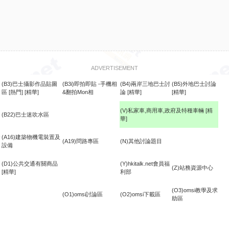
ADVERTISEMENT
(B3)巴士攝影作品貼圖
(B3i)即拍即貼 -手機相
(B4)兩岸三地巴士討
(B5)外地巴士討論
區
[熱門]
[精華]
&翻拍Mon相
論
[精華]
[精華]
(V)私家車,商用車,政府及特種車輛
[精
(B22)巴士迷吹水區
華]
食
(A16)建築物機電裝置及
(A19)問路專區
(N)其他討論題目
設備
(D1)公共交通有關商品
(Y)hkitalk.net會員福
(Z)站務資源中心
[精華]
利部
(O3)omsi教學及求
(O1)omsi討論區
(O2)omsi下載區
助區