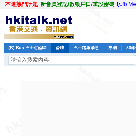
本週熱門話題
新會員登記/啟動戶口/重設密碼
以fb M
(B) Bus 巴士討論區
論壇
巴士路線消息
導讀
80
飛行報告
日誌
保留巴士
分享
記錄