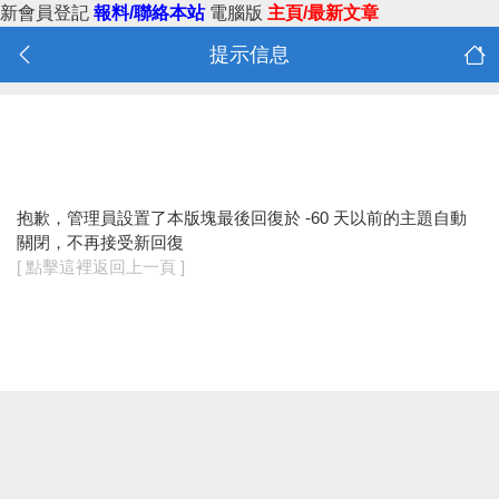
新會員登記
報料/聯絡本站
電腦版
主頁/最新文章
提示信息
抱歉，管理員設置了本版塊最後回復於 -60 天以前的主題自動
關閉，不再接受新回復
[ 點擊這裡返回上一頁 ]