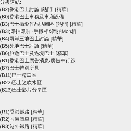
分板連結:
(B2)香港巴士討論
[熱門]
[精華]
(B0)香港巴士車務及車廂設備
(B3)巴士攝影作品貼圖區
[熱門]
[精華]
(B3i)即拍即貼 -手機相&翻拍Mon相
(B4)兩岸三地巴士討論
[精華]
(B5)外地巴士討論
[精華]
(B6)旅遊巴士及過境巴士
[精華]
(B1)香港巴士廣告消息/廣告車行踪
(B7)巴士特別所見
(B11)巴士精華區
(B22)巴士迷吹水區
(B23)巴士影片分享區
(R1)香港鐵路
[精華]
(R2)香港電車
[精華]
(R3)港外鐵路
[精華]