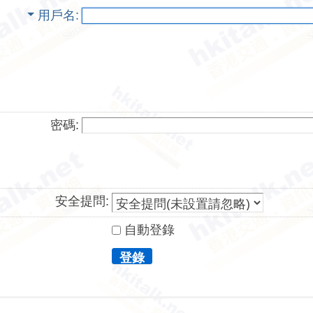
用戶名
密碼:
安全提問:
自動登錄
登錄