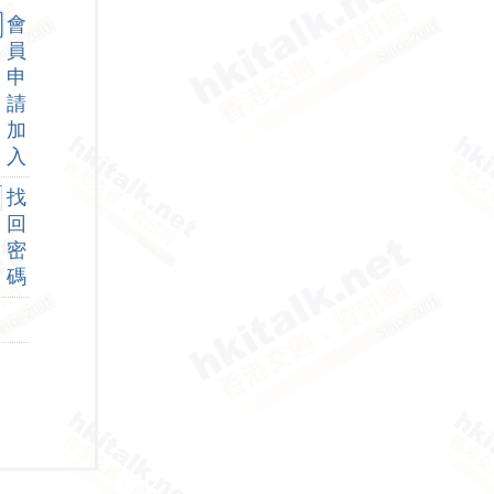
會
員
申
請
加
入
找
回
密
碼