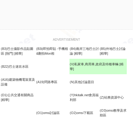
ADVERTISEMENT
(B3)巴士攝影作品貼圖
(B3i)即拍即貼 -手機相
(B4)兩岸三地巴士討
(B5)外地巴士討論
區
[熱門]
[精華]
&翻拍Mon相
論
[精華]
[精華]
(V)私家車,商用車,政府及特種車輛
[精
(B22)巴士迷吹水區
華]
食
(A16)建築物機電裝置及
(A19)問路專區
(N)其他討論題目
設備
(D1)公共交通有關商品
(Y)hkitalk.net會員福
(Z)站務資源中心
[精華]
利部
(O3)omsi教學及求
(O1)omsi討論區
(O2)omsi下載區
助區