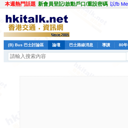
本週熱門話題
新會員登記/啟動戶口/重設密碼
以fb M
(B) Bus 巴士討論區
論壇
巴士路線消息
導讀
80
飛行報告
日誌
保留巴士
分享
記錄