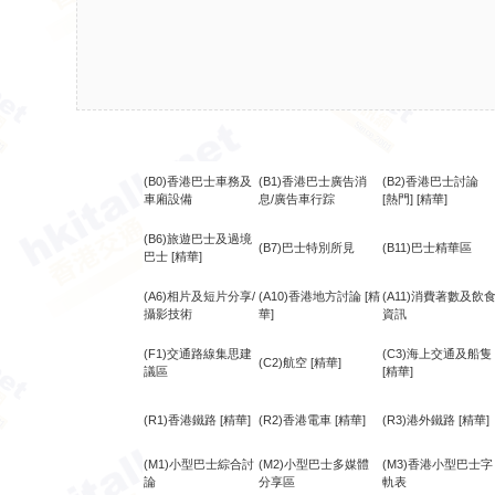
(B0)香港巴士車務及
(B1)香港巴士廣告消
(B2)香港巴士討論
車廂設備
息/廣告車行踪
[熱門]
[精華]
(B6)旅遊巴士及過境
(B7)巴士特別所見
(B11)巴士精華區
巴士
[精華]
(A6)相片及短片分享/
(A10)香港地方討論
[精
(A11)消費著數及飲
攝影技術
華]
資訊
(F1)交通路線集思建
(C3)海上交通及船隻
(C2)航空
[精華]
議區
[精華]
(R1)香港鐵路
[精華]
(R2)香港電車
[精華]
(R3)港外鐵路
[精華]
(M1)小型巴士綜合討
(M2)小型巴士多媒體
(M3)香港小型巴士字
論
分享區
軌表