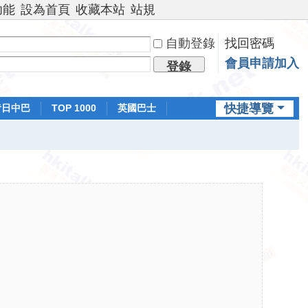
功能
設為首頁
收藏本站
站規
自動登錄
找回密碼
會員申請加入
登錄
快捷導覽
昔日中巴
TOP 1000
英國巴士
排行榜
日本鐵路