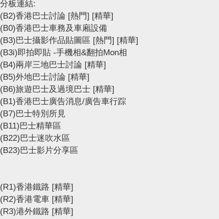
分板連結:
(B2)香港巴士討論
[熱門]
[精華]
(B0)香港巴士車務及車廂設備
(B3)巴士攝影作品貼圖區
[熱門]
[精華]
(B3i)即拍即貼 -手機相&翻拍Mon相
(B4)兩岸三地巴士討論
[精華]
(B5)外地巴士討論
[精華]
(B6)旅遊巴士及過境巴士
[精華]
(B1)香港巴士廣告消息/廣告車行踪
(B7)巴士特別所見
(B11)巴士精華區
(B22)巴士迷吹水區
(B23)巴士影片分享區
(R1)香港鐵路
[精華]
(R2)香港電車
[精華]
(R3)港外鐵路
[精華]