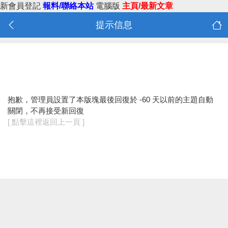
新會員登記
報料/聯絡本站
電腦版
主頁/最新文章
提示信息
抱歉，管理員設置了本版塊最後回復於 -60 天以前的主題自動
關閉，不再接受新回復
[ 點擊這裡返回上一頁 ]