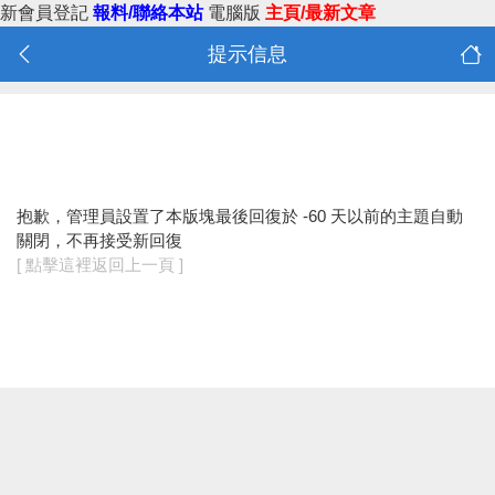
新會員登記
報料/聯絡本站
電腦版
主頁/最新文章
提示信息
抱歉，管理員設置了本版塊最後回復於 -60 天以前的主題自動
關閉，不再接受新回復
[ 點擊這裡返回上一頁 ]