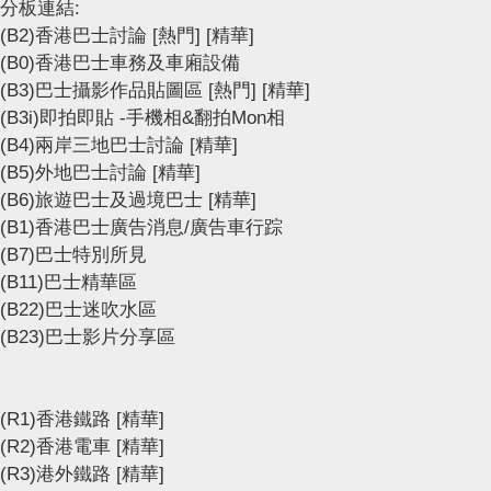
分板連結:
(B2)香港巴士討論
[熱門]
[精華]
(B0)香港巴士車務及車廂設備
(B3)巴士攝影作品貼圖區
[熱門]
[精華]
(B3i)即拍即貼 -手機相&翻拍Mon相
(B4)兩岸三地巴士討論
[精華]
(B5)外地巴士討論
[精華]
(B6)旅遊巴士及過境巴士
[精華]
(B1)香港巴士廣告消息/廣告車行踪
(B7)巴士特別所見
(B11)巴士精華區
(B22)巴士迷吹水區
(B23)巴士影片分享區
(R1)香港鐵路
[精華]
(R2)香港電車
[精華]
(R3)港外鐵路
[精華]