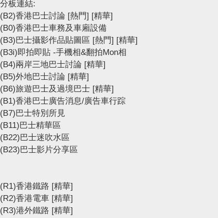
分板連結:
(B2)香港巴士討論
[熱門]
[精華]
(B0)香港巴士車務及車廂設備
(B3)巴士攝影作品貼圖區
[熱門]
[精華]
(B3i)即拍即貼 -手機相&翻拍Mon相
(B4)兩岸三地巴士討論
[精華]
(B5)外地巴士討論
[精華]
(B6)旅遊巴士及過境巴士
[精華]
(B1)香港巴士廣告消息/廣告車行踪
(B7)巴士特別所見
(B11)巴士精華區
(B22)巴士迷吹水區
(B23)巴士影片分享區
(R1)香港鐵路
[精華]
(R2)香港電車
[精華]
(R3)港外鐵路
[精華]