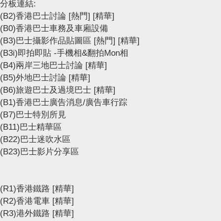
分板連結:
(B2)香港巴士討論
[熱門]
[精華]
(B0)香港巴士車務及車廂設備
(B3)巴士攝影作品貼圖區
[熱門]
[精華]
(B3i)即拍即貼 -手機相&翻拍Mon相
(B4)兩岸三地巴士討論
[精華]
(B5)外地巴士討論
[精華]
(B6)旅遊巴士及過境巴士
[精華]
(B1)香港巴士廣告消息/廣告車行踪
(B7)巴士特別所見
(B11)巴士精華區
(B22)巴士迷吹水區
(B23)巴士影片分享區
(R1)香港鐵路
[精華]
(R2)香港電車
[精華]
(R3)港外鐵路
[精華]