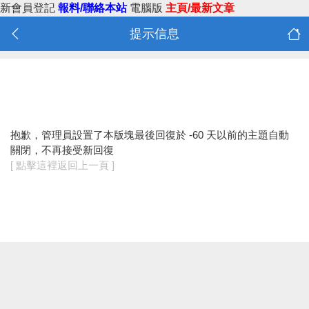
新會員登記
報料/聯絡本站
電腦版
主頁/最新文章
提示信息
抱歉，管理員設置了本版塊最後回復於 -60 天以前的主題自動
關閉，不再接受新回復
[ 點擊這裡返回上一頁 ]