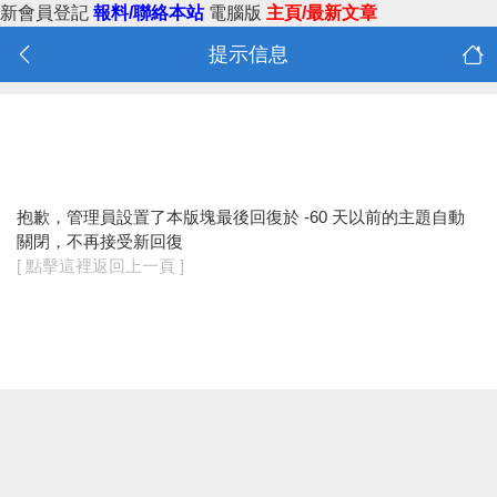
新會員登記
報料/聯絡本站
電腦版
主頁/最新文章
提示信息
抱歉，管理員設置了本版塊最後回復於 -60 天以前的主題自動
關閉，不再接受新回復
[ 點擊這裡返回上一頁 ]