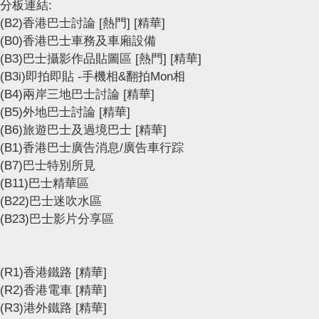
分板連結:
(B2)香港巴士討論
[熱門]
[精華]
(B0)香港巴士車務及車廂設備
(B3)巴士攝影作品貼圖區
[熱門]
[精華]
(B3i)即拍即貼 -手機相&翻拍Mon相
(B4)兩岸三地巴士討論
[精華]
(B5)外地巴士討論
[精華]
(B6)旅遊巴士及過境巴士
[精華]
(B1)香港巴士廣告消息/廣告車行踪
(B7)巴士特別所見
(B11)巴士精華區
(B22)巴士迷吹水區
(B23)巴士影片分享區
(R1)香港鐵路
[精華]
(R2)香港電車
[精華]
(R3)港外鐵路
[精華]