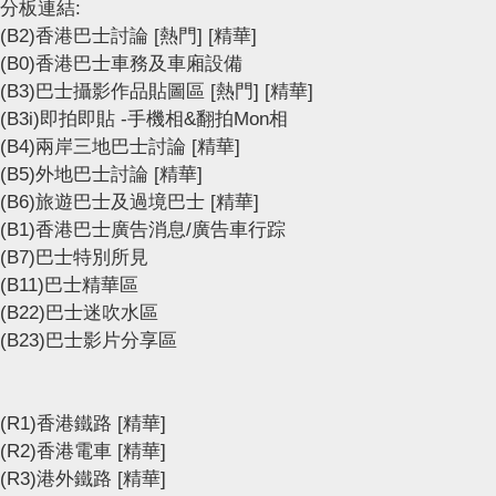
分板連結:
(B2)香港巴士討論
[熱門]
[精華]
(B0)香港巴士車務及車廂設備
(B3)巴士攝影作品貼圖區
[熱門]
[精華]
(B3i)即拍即貼 -手機相&翻拍Mon相
(B4)兩岸三地巴士討論
[精華]
(B5)外地巴士討論
[精華]
(B6)旅遊巴士及過境巴士
[精華]
(B1)香港巴士廣告消息/廣告車行踪
(B7)巴士特別所見
(B11)巴士精華區
(B22)巴士迷吹水區
(B23)巴士影片分享區
(R1)香港鐵路
[精華]
(R2)香港電車
[精華]
(R3)港外鐵路
[精華]