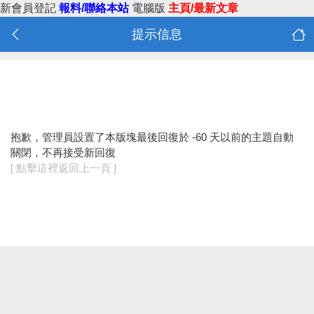
新會員登記
報料/聯絡本站
電腦版
主頁/最新文章
提示信息
抱歉，管理員設置了本版塊最後回復於 -60 天以前的主題自動
關閉，不再接受新回復
[ 點擊這裡返回上一頁 ]