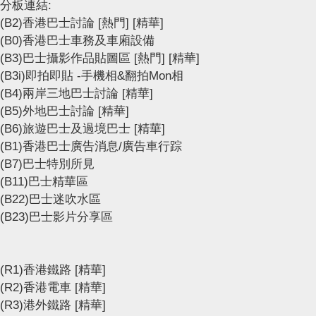
分板連結:
(B2)香港巴士討論
[熱門]
[精華]
(B0)香港巴士車務及車廂設備
(B3)巴士攝影作品貼圖區
[熱門]
[精華]
(B3i)即拍即貼 -手機相&翻拍Mon相
(B4)兩岸三地巴士討論
[精華]
(B5)外地巴士討論
[精華]
(B6)旅遊巴士及過境巴士
[精華]
(B1)香港巴士廣告消息/廣告車行踪
(B7)巴士特別所見
(B11)巴士精華區
(B22)巴士迷吹水區
(B23)巴士影片分享區
(R1)香港鐵路
[精華]
(R2)香港電車
[精華]
(R3)港外鐵路
[精華]