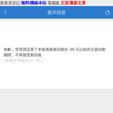
新會員登記
報料/聯絡本站
電腦版
主頁/最新文章
提示信息
抱歉，管理員設置了本版塊最後回復於 -60 天以前的主題自動
關閉，不再接受新回復
[ 點擊這裡返回上一頁 ]