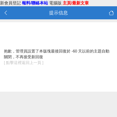
新會員登記
報料/聯絡本站
電腦版
主頁/最新文章
提示信息
抱歉，管理員設置了本版塊最後回復於 -60 天以前的主題自動
關閉，不再接受新回復
[ 點擊這裡返回上一頁 ]