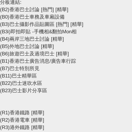
分板連結:
(B2)香港巴士討論
[熱門]
[精華]
(B0)香港巴士車務及車廂設備
(B3)巴士攝影作品貼圖區
[熱門]
[精華]
(B3i)即拍即貼 -手機相&翻拍Mon相
(B4)兩岸三地巴士討論
[精華]
(B5)外地巴士討論
[精華]
(B6)旅遊巴士及過境巴士
[精華]
(B1)香港巴士廣告消息/廣告車行踪
(B7)巴士特別所見
(B11)巴士精華區
(B22)巴士迷吹水區
(B23)巴士影片分享區
(R1)香港鐵路
[精華]
(R2)香港電車
[精華]
(R3)港外鐵路
[精華]