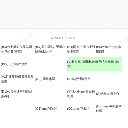
ADVERTISEMENT
(B3)巴士攝影作品貼圖
(B3i)即拍即貼 -手機相
(B4)兩岸三地巴士討
(B5)外地巴士討論
區
[熱門]
[精華]
&翻拍Mon相
論
[精華]
[精華]
(V)私家車,商用車,政府及特種車輛
[精
(B22)巴士迷吹水區
華]
食
(A16)建築物機電裝置及
(A19)問路專區
(N)其他討論題目
設備
(D1)公共交通有關商品
(Y)hkitalk.net會員福
(Z)站務資源中心
[精華]
利部
(O3)omsi教學及求
(O1)omsi討論區
(O2)omsi下載區
助區