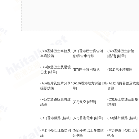
(B0)香港巴士車務及
(B1)香港巴士廣告消
(B2)香港巴士討論
車廂設備
息/廣告車行踪
[熱門]
[精華]
(B6)旅遊巴士及過境
(B7)巴士特別所見
(B11)巴士精華區
巴士
[精華]
(A6)相片及短片分享/
(A10)香港地方討論
[精
(A11)消費著數及飲
攝影技術
華]
資訊
(F1)交通路線集思建
(C3)海上交通及船隻
(C2)航空
[精華]
議區
[精華]
(R1)香港鐵路
[精華]
(R2)香港電車
[精華]
(R3)港外鐵路
[精華]
(M1)小型巴士綜合討
(M2)小型巴士多媒體
(M3)香港小型巴士字
論
分享區
軌表