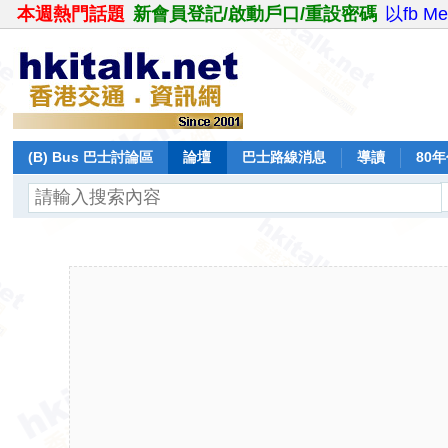
本週熱門話題
新會員登記/啟動戶口/重設密碼
以fb M
(B) Bus 巴士討論區
論壇
巴士路線消息
導讀
80
飛行報告
日誌
保留巴士
分享
記錄