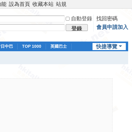
功能
設為首頁
收藏本站
站規
自動登錄
找回密碼
會員申請加入
登錄
快捷導覽
昔日中巴
TOP 1000
英國巴士
排行榜
日本鐵路