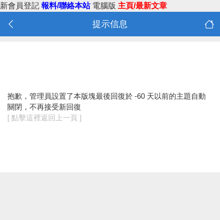
新會員登記
報料/聯絡本站
電腦版
主頁/最新文章
提示信息
抱歉，管理員設置了本版塊最後回復於 -60 天以前的主題自動
關閉，不再接受新回復
[ 點擊這裡返回上一頁 ]