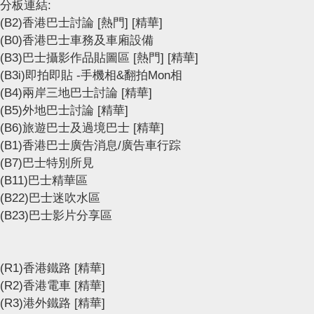
分板連結:
(B2)香港巴士討論
[熱門]
[精華]
(B0)香港巴士車務及車廂設備
(B3)巴士攝影作品貼圖區
[熱門]
[精華]
(B3i)即拍即貼 -手機相&翻拍Mon相
(B4)兩岸三地巴士討論
[精華]
(B5)外地巴士討論
[精華]
(B6)旅遊巴士及過境巴士
[精華]
(B1)香港巴士廣告消息/廣告車行踪
(B7)巴士特別所見
(B11)巴士精華區
(B22)巴士迷吹水區
(B23)巴士影片分享區
(R1)香港鐵路
[精華]
(R2)香港電車
[精華]
(R3)港外鐵路
[精華]