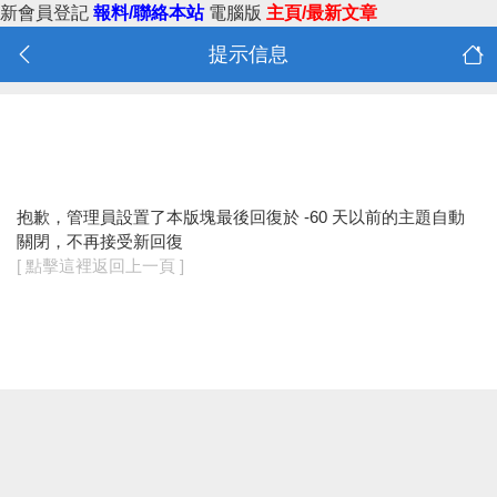
新會員登記
報料/聯絡本站
電腦版
主頁/最新文章
提示信息
抱歉，管理員設置了本版塊最後回復於 -60 天以前的主題自動
關閉，不再接受新回復
[ 點擊這裡返回上一頁 ]