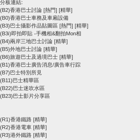
分板連結:
(B2)香港巴士討論
[熱門]
[精華]
(B0)香港巴士車務及車廂設備
(B3)巴士攝影作品貼圖區
[熱門]
[精華]
(B3i)即拍即貼 -手機相&翻拍Mon相
(B4)兩岸三地巴士討論
[精華]
(B5)外地巴士討論
[精華]
(B6)旅遊巴士及過境巴士
[精華]
(B1)香港巴士廣告消息/廣告車行踪
(B7)巴士特別所見
(B11)巴士精華區
(B22)巴士迷吹水區
(B23)巴士影片分享區
(R1)香港鐵路
[精華]
(R2)香港電車
[精華]
(R3)港外鐵路
[精華]