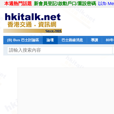
本週熱門話題
新會員登記/啟動戶口/重設密碼
以fb M
(B) Bus 巴士討論區
論壇
巴士路線消息
導讀
80
飛行報告
日誌
保留巴士
分享
記錄