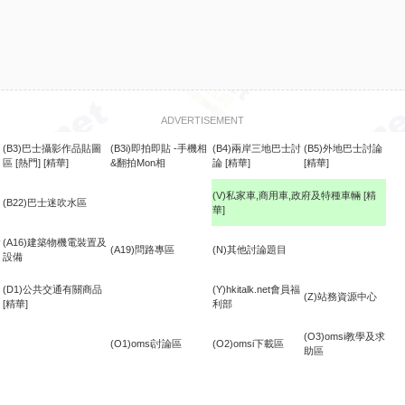
ADVERTISEMENT
(B3)巴士攝影作品貼圖
(B3i)即拍即貼 -手機相
(B4)兩岸三地巴士討
(B5)外地巴士討論
區
[熱門]
[精華]
&翻拍Mon相
論
[精華]
[精華]
(V)私家車,商用車,政府及特種車輛
[精
(B22)巴士迷吹水區
華]
食
(A16)建築物機電裝置及
(A19)問路專區
(N)其他討論題目
設備
(D1)公共交通有關商品
(Y)hkitalk.net會員福
(Z)站務資源中心
[精華]
利部
(O3)omsi教學及求
(O1)omsi討論區
(O2)omsi下載區
助區