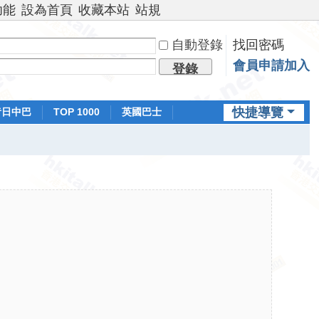
功能
設為首頁
收藏本站
站規
自動登錄
找回密碼
會員申請加入
登錄
快捷導覽
昔日中巴
TOP 1000
英國巴士
排行榜
日本鐵路