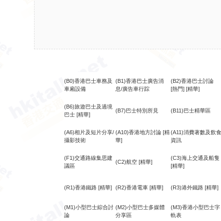
(B0)香港巴士車務及
(B1)香港巴士廣告消
(B2)香港巴士討論
車廂設備
息/廣告車行踪
[熱門]
[精華]
(B6)旅遊巴士及過境
(B7)巴士特別所見
(B11)巴士精華區
巴士
[精華]
(A6)相片及短片分享/
(A10)香港地方討論
[精
(A11)消費著數及飲
攝影技術
華]
資訊
(F1)交通路線集思建
(C3)海上交通及船隻
(C2)航空
[精華]
議區
[精華]
(R1)香港鐵路
[精華]
(R2)香港電車
[精華]
(R3)港外鐵路
[精華]
(M1)小型巴士綜合討
(M2)小型巴士多媒體
(M3)香港小型巴士字
論
分享區
軌表