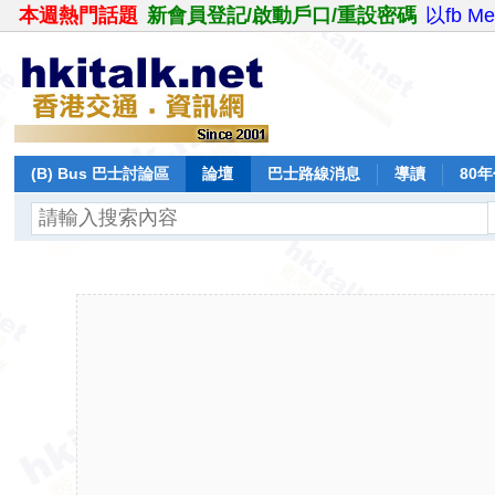
本週熱門話題
新會員登記/啟動戶口/重設密碼
以fb M
(B) Bus 巴士討論區
論壇
巴士路線消息
導讀
80
飛行報告
日誌
保留巴士
分享
記錄