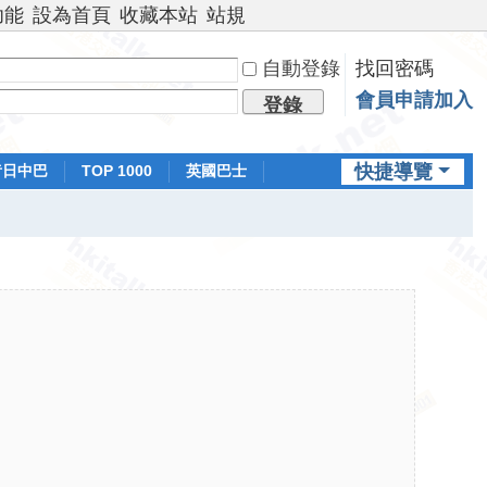
功能
設為首頁
收藏本站
站規
自動登錄
找回密碼
會員申請加入
登錄
快捷導覽
昔日中巴
TOP 1000
英國巴士
排行榜
日本鐵路