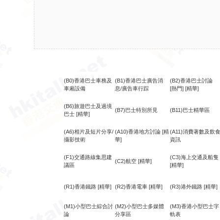
(B0)香港巴士車務及
(B1)香港巴士廣告消
(B2)香港巴士討論
車廂設備
息/廣告車行踪
[熱門]
[精華]
(B6)旅遊巴士及過境
(B7)巴士特別所見
(B11)巴士精華區
巴士
[精華]
(A6)相片及短片分享/
(A10)香港地方討論
[精
(A11)消費著數及飲
攝影技術
華]
資訊
(F1)交通路線集思建
(C3)海上交通及船隻
(C2)航空
[精華]
議區
[精華]
(R1)香港鐵路
[精華]
(R2)香港電車
[精華]
(R3)港外鐵路
[精華]
(M1)小型巴士綜合討
(M2)小型巴士多媒體
(M3)香港小型巴士字
論
分享區
軌表