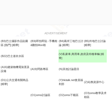
ADVERTISEMENT
(B3)巴士攝影作品貼圖
(B3i)即拍即貼 -手機相
(B4)兩岸三地巴士討
(B5)外地巴士討論
區
[熱門]
[精華]
&翻拍Mon相
論
[精華]
[精華]
(V)私家車,商用車,政府及特種車輛
[精
(B22)巴士迷吹水區
華]
食
(A16)建築物機電裝置及
(A19)問路專區
(N)其他討論題目
設備
(D1)公共交通有關商品
(Y)hkitalk.net會員福
(Z)站務資源中心
[精華]
利部
(O3)omsi教學及求
(O1)omsi討論區
(O2)omsi下載區
助區