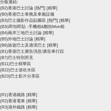
分板連結:
(B2)香港巴士討論
[熱門]
[精華]
(B0)香港巴士車務及車廂設備
(B3)巴士攝影作品貼圖區
[熱門]
[精華]
(B3i)即拍即貼 -手機相&翻拍Mon相
(B4)兩岸三地巴士討論
[精華]
(B5)外地巴士討論
[精華]
(B6)旅遊巴士及過境巴士
[精華]
(B1)香港巴士廣告消息/廣告車行踪
(B7)巴士特別所見
(B11)巴士精華區
(B22)巴士迷吹水區
(B23)巴士影片分享區
(R1)香港鐵路
[精華]
(R2)香港電車
[精華]
(R3)港外鐵路
[精華]