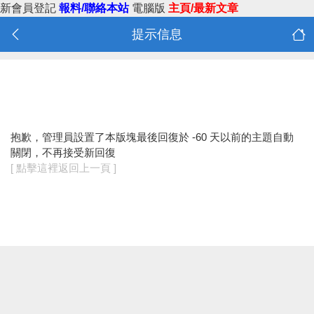
新會員登記
報料/聯絡本站
電腦版
主頁/最新文章
提示信息
抱歉，管理員設置了本版塊最後回復於 -60 天以前的主題自動
關閉，不再接受新回復
[ 點擊這裡返回上一頁 ]