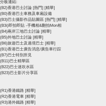
分板連結:
(B2)香港巴士討論
[熱門]
[精華]
(B0)香港巴士車務及車廂設備
(B3)巴士攝影作品貼圖區
[熱門]
[精華]
(B3i)即拍即貼 -手機相&翻拍Mon相
(B4)兩岸三地巴士討論
[精華]
(B5)外地巴士討論
[精華]
(B6)旅遊巴士及過境巴士
[精華]
(B1)香港巴士廣告消息/廣告車行踪
(B7)巴士特別所見
(B11)巴士精華區
(B22)巴士迷吹水區
(B23)巴士影片分享區
(R1)香港鐵路
[精華]
(R2)香港電車
[精華]
(R3)港外鐵路
[精華]