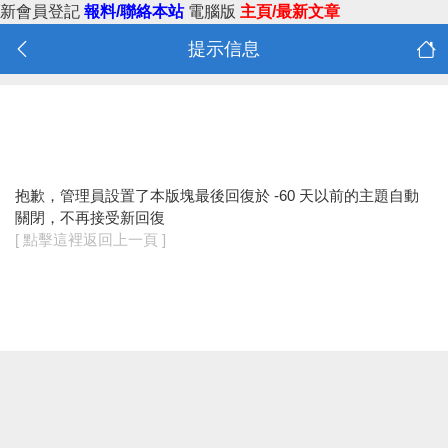
新會員登記
報料/聯絡本站
電腦版
主頁/最新文章
提示信息
抱歉，管理員設置了本版塊最後回復於 -60 天以前的主題自動
關閉，不再接受新回復
[ 點擊這裡返回上一頁 ]