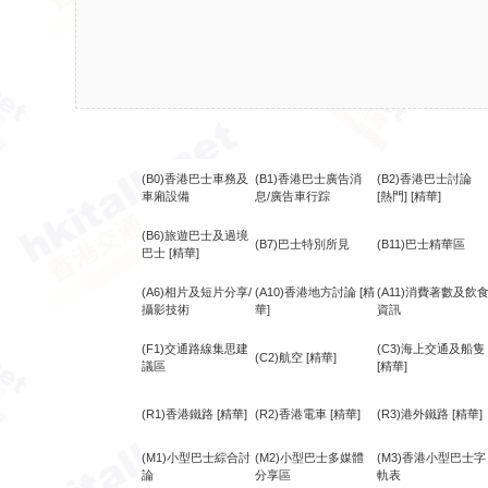
(B0)香港巴士車務及
(B1)香港巴士廣告消
(B2)香港巴士討論
車廂設備
息/廣告車行踪
[熱門]
[精華]
(B6)旅遊巴士及過境
(B7)巴士特別所見
(B11)巴士精華區
巴士
[精華]
(A6)相片及短片分享/
(A10)香港地方討論
[精
(A11)消費著數及飲
攝影技術
華]
資訊
(F1)交通路線集思建
(C3)海上交通及船隻
(C2)航空
[精華]
議區
[精華]
(R1)香港鐵路
[精華]
(R2)香港電車
[精華]
(R3)港外鐵路
[精華]
(M1)小型巴士綜合討
(M2)小型巴士多媒體
(M3)香港小型巴士字
論
分享區
軌表