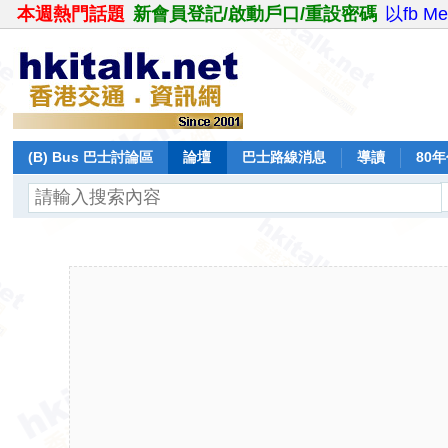
本週熱門話題
新會員登記/啟動戶口/重設密碼
以fb M
(B) Bus 巴士討論區
論壇
巴士路線消息
導讀
80
飛行報告
日誌
保留巴士
分享
記錄