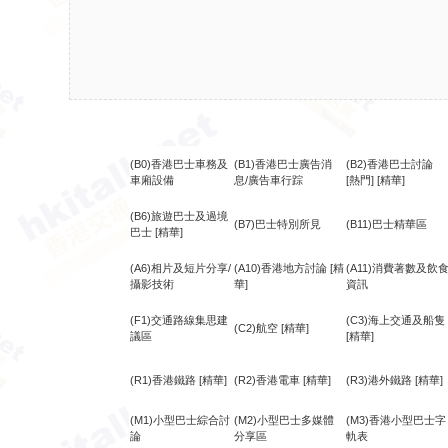
(B0)香港巴士車務及
(B1)香港巴士廣告消
(B2)香港巴士討論
車廂設備
息/廣告車行踪
[熱門]
[精華]
(B6)旅遊巴士及過境
(B7)巴士特別所見
(B11)巴士精華區
巴士
[精華]
(A6)相片及短片分享/
(A10)香港地方討論
[精
(A11)消費著數及飲
攝影技術
華]
資訊
(F1)交通路線集思建
(C3)海上交通及船隻
(C2)航空
[精華]
議區
[精華]
(R1)香港鐵路
[精華]
(R2)香港電車
[精華]
(R3)港外鐵路
[精華]
(M1)小型巴士綜合討
(M2)小型巴士多媒體
(M3)香港小型巴士字
論
分享區
軌表