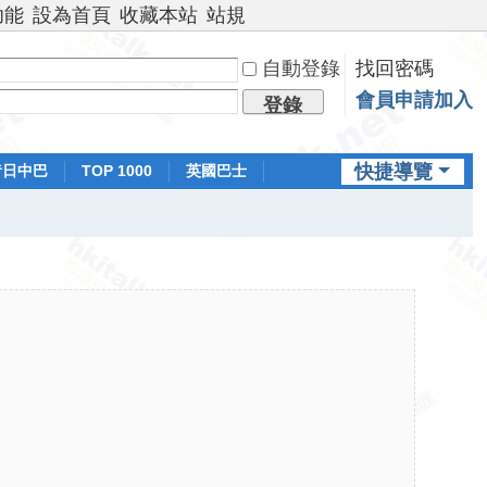
功能
設為首頁
收藏本站
站規
自動登錄
找回密碼
會員申請加入
登錄
快捷導覽
昔日中巴
TOP 1000
英國巴士
排行榜
日本鐵路