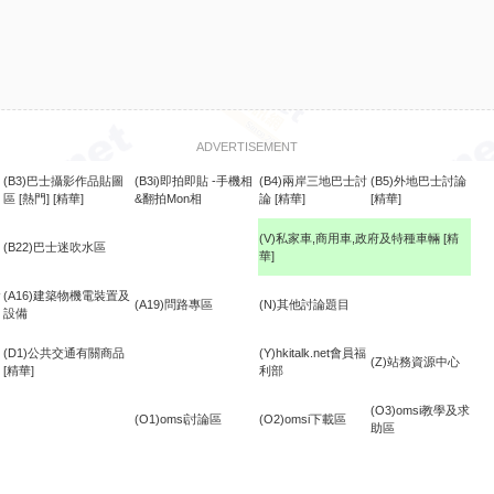
ADVERTISEMENT
(B3)巴士攝影作品貼圖
(B3i)即拍即貼 -手機相
(B4)兩岸三地巴士討
(B5)外地巴士討論
區
[熱門]
[精華]
&翻拍Mon相
論
[精華]
[精華]
(V)私家車,商用車,政府及特種車輛
[精
(B22)巴士迷吹水區
華]
食
(A16)建築物機電裝置及
(A19)問路專區
(N)其他討論題目
設備
(D1)公共交通有關商品
(Y)hkitalk.net會員福
(Z)站務資源中心
[精華]
利部
(O3)omsi教學及求
(O1)omsi討論區
(O2)omsi下載區
助區