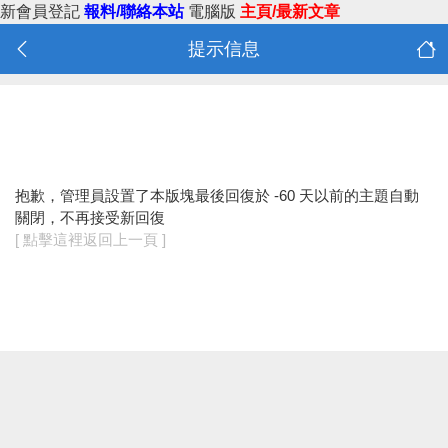
新會員登記
報料/聯絡本站
電腦版
主頁/最新文章
提示信息
抱歉，管理員設置了本版塊最後回復於 -60 天以前的主題自動
關閉，不再接受新回復
[ 點擊這裡返回上一頁 ]