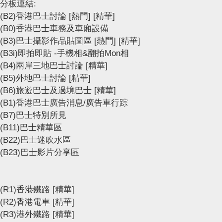
分板連結:
(B2)香港巴士討論
[熱門]
[精華]
(B0)香港巴士車務及車廂設備
(B3)巴士攝影作品貼圖區
[熱門]
[精華]
(B3i)即拍即貼 -手機相&翻拍Mon相
(B4)兩岸三地巴士討論
[精華]
(B5)外地巴士討論
[精華]
(B6)旅遊巴士及過境巴士
[精華]
(B1)香港巴士廣告消息/廣告車行踪
(B7)巴士特別所見
(B11)巴士精華區
(B22)巴士迷吹水區
(B23)巴士影片分享區
(R1)香港鐵路
[精華]
(R2)香港電車
[精華]
(R3)港外鐵路
[精華]