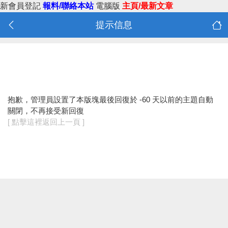
新會員登記
報料/聯絡本站
電腦版
主頁/最新文章
提示信息
抱歉，管理員設置了本版塊最後回復於 -60 天以前的主題自動
關閉，不再接受新回復
[ 點擊這裡返回上一頁 ]