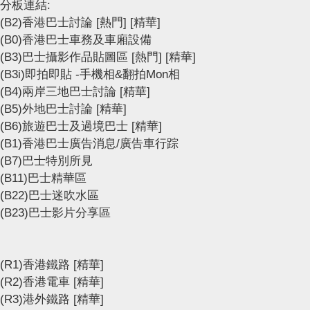
分板連結:
(B2)香港巴士討論
[熱門]
[精華]
(B0)香港巴士車務及車廂設備
(B3)巴士攝影作品貼圖區
[熱門]
[精華]
(B3i)即拍即貼 -手機相&翻拍Mon相
(B4)兩岸三地巴士討論
[精華]
(B5)外地巴士討論
[精華]
(B6)旅遊巴士及過境巴士
[精華]
(B1)香港巴士廣告消息/廣告車行踪
(B7)巴士特別所見
(B11)巴士精華區
(B22)巴士迷吹水區
(B23)巴士影片分享區
(R1)香港鐵路
[精華]
(R2)香港電車
[精華]
(R3)港外鐵路
[精華]