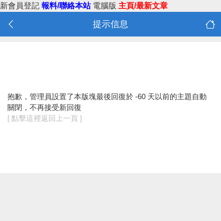
新會員登記
報料/聯絡本站
電腦版
主頁/最新文章
提示信息
抱歉，管理員設置了本版塊最後回復於 -60 天以前的主題自動
關閉，不再接受新回復
[ 點擊這裡返回上一頁 ]