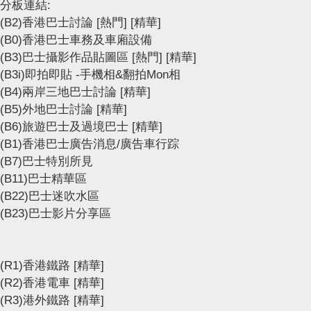
分板連結:
(B2)香港巴士討論
[熱門]
[精華]
(B0)香港巴士車務及車廂設備
(B3)巴士攝影作品貼圖區
[熱門]
[精華]
(B3i)即拍即貼 -手機相&翻拍Mon相
(B4)兩岸三地巴士討論
[精華]
(B5)外地巴士討論
[精華]
(B6)旅遊巴士及過境巴士
[精華]
(B1)香港巴士廣告消息/廣告車行踪
(B7)巴士特別所見
(B11)巴士精華區
(B22)巴士迷吹水區
(B23)巴士影片分享區
(R1)香港鐵路
[精華]
(R2)香港電車
[精華]
(R3)港外鐵路
[精華]